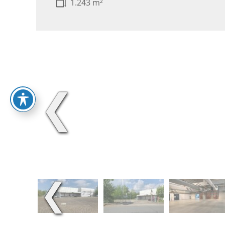
1.243 m²
❮
❮