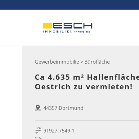
Skip
to
content
Gewerbeimmobilie > Bürofläche
Ca 4.635 m² Hallenfläch
Oestrich zu vermieten!
44357 Dortmund
91927-7549-1