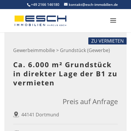
Skip
+49 2166 146180
kontakt@esch-immobilien.de
to
content
ZU VERMIETEN
Gewerbeimmobilie > Grundstück (Gewerbe)
Ca. 6.000 m² Grundstück
in direkter Lage der B1 zu
vermieten
Preis auf Anfrage
44141 Dortmund