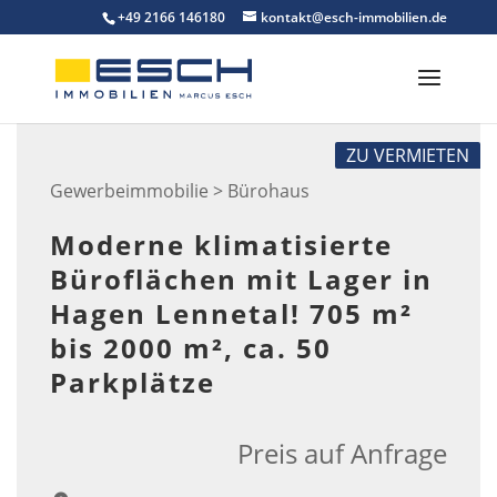
Skip
+49 2166 146180
kontakt@esch-immobilien.de
to
content
ZU VERMIETEN
Gewerbeimmobilie > Bürohaus
Moderne klimatisierte
Büroflächen mit Lager in
Hagen Lennetal! 705 m²
bis 2000 m², ca. 50
Parkplätze
Preis auf Anfrage