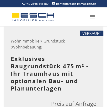
Skip
+49 2166 146180
kontakt@esch-immobilien.de
to
content
VERKAUFT
Wohnimmobilie > Grundstück
(Wohnbebauung)
Exklusives
Baugrundstück 475 m² -
Ihr Traumhaus mit
optionalen Bau- und
Planunterlagen
Preis auf Anfrage