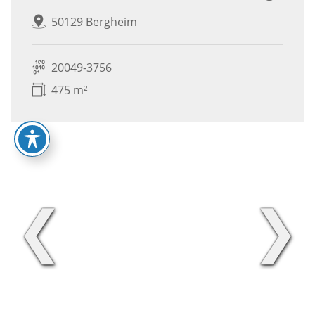
50129 Bergheim
20049-3756
475 m²
❮
❯