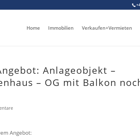
+
Home
Immobilien
Verkaufen+Vermieten
ngebot: Anlageobjekt –
ienhaus – OG mit Balkon noc
entare
erem Angebot: