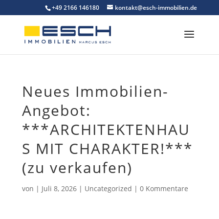
Skip
+49 2166 146180
kontakt@esch-immobilien.de
to
content
Neues Immobilien-
Angebot:
***ARCHITEKTENHAU
S MIT CHARAKTER!***
(zu verkaufen)
von
|
Juli 8, 2026
|
Uncategorized
|
0 Kommentare