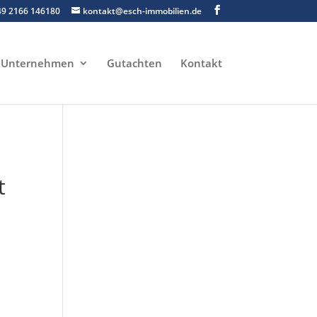
49 2166 146180
kontakt@esch-immobilien.de
Unternehmen
Gutachten
Kontakt
t