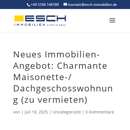
Skip
+49 2166 146180
kontakt@esch-immobilien.de
to
content
Neues Immobilien-
Angebot: Charmante
Maisonette-/
Dachgeschosswohnun
g (zu vermieten)
von
|
Juli 18, 2025
|
Uncategorized
|
0 Kommentare