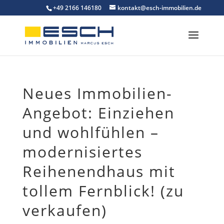
Skip
+49 2166 146180
kontakt@esch-immobilien.de
to
content
Neues Immobilien-
Angebot: Einziehen
und wohlfühlen –
modernisiertes
Reihenendhaus mit
tollem Fernblick! (zu
verkaufen)