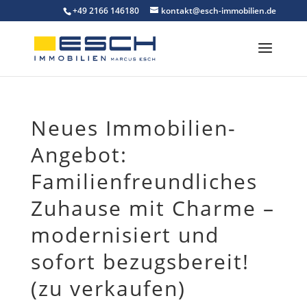
Skip
+49 2166 146180
kontakt@esch-immobilien.de
to
content
Neues Immobilien-
Angebot:
Familienfreundliches
Zuhause mit Charme –
modernisiert und
sofort bezugsbereit!
(zu verkaufen)