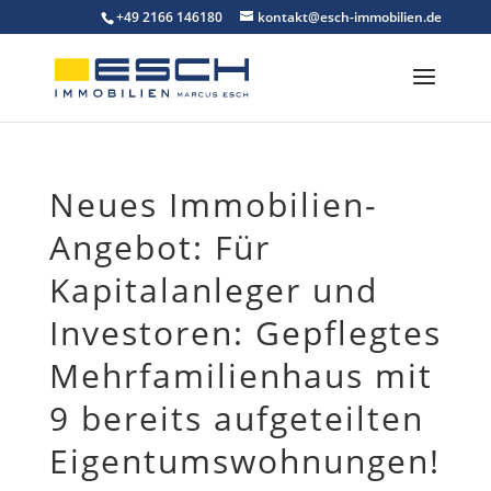
Skip
+49 2166 146180
kontakt@esch-immobilien.de
to
content
Neues Immobilien-
Angebot: Für
Kapitalanleger und
Investoren: Gepflegtes
Mehrfamilienhaus mit
9 bereits aufgeteilten
Eigentumswohnungen!