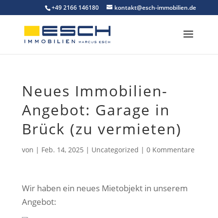
Skip
+49 2166 146180
kontakt@esch-immobilien.de
to
content
Neues Immobilien-
Angebot: Garage in
Brück (zu vermieten)
von
|
Feb. 14, 2025
|
Uncategorized
|
0 Kommentare
Wir haben ein neues Mietobjekt in unserem
Angebot: