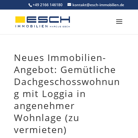
Skip
+49 2166 146180
kontakt@esch-immobilien.de
to
content
Neues Immobilien-
Angebot: Gemütliche
Dachgeschosswohnun
g mit Loggia in
angenehmer
Wohnlage (zu
vermieten)