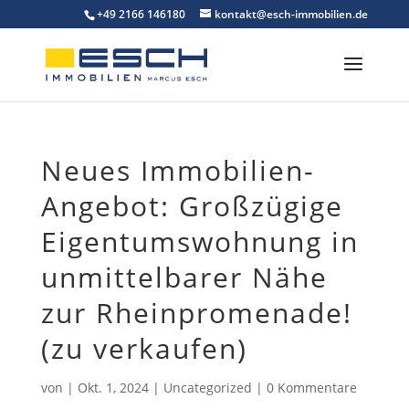
Skip
+49 2166 146180
kontakt@esch-immobilien.de
to
content
Neues Immobilien-
Angebot: Großzügige
Eigentumswohnung in
unmittelbarer Nähe
zur Rheinpromenade!
(zu verkaufen)
von
|
Okt. 1, 2024
|
Uncategorized
|
0 Kommentare