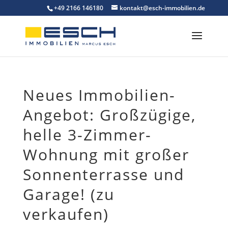
Skip
+49 2166 146180
kontakt@esch-immobilien.de
to
content
Neues Immobilien-
Angebot: Großzügige,
helle 3-Zimmer-
Wohnung mit großer
Sonnenterrasse und
Garage! (zu
verkaufen)