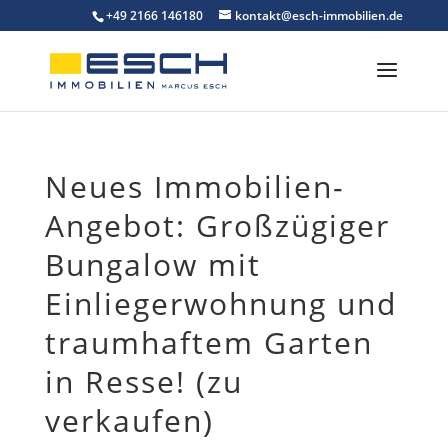
Skip
+49 2166 146180
kontakt@esch-immobilien.de
to
content
Neues Immobilien-
Angebot: Großzügiger
Bungalow mit
Einliegerwohnung und
traumhaftem Garten
in Resse! (zu
verkaufen)