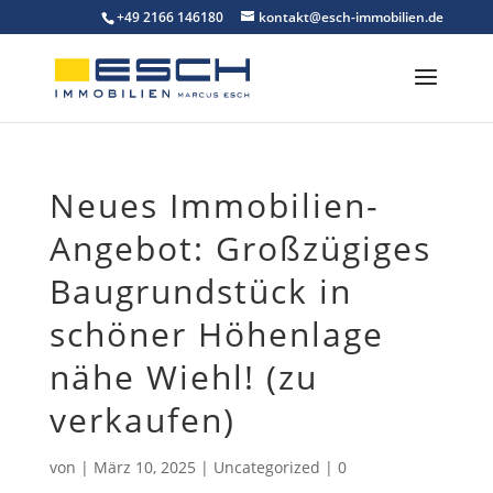
Skip
+49 2166 146180
kontakt@esch-immobilien.de
to
content
Neues Immobilien-
Angebot: Großzügiges
Baugrundstück in
schöner Höhenlage
nähe Wiehl! (zu
verkaufen)
von
|
März 10, 2025
|
Uncategorized
|
0