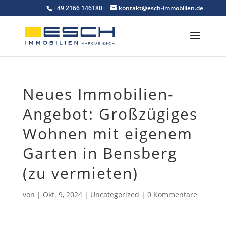
Skip
+49 2166 146180
kontakt@esch-immobilien.de
to
content
Neues Immobilien-
Angebot: Großzügiges
Wohnen mit eigenem
Garten in Bensberg
(zu vermieten)
von
|
Okt. 9, 2024
|
Uncategorized
|
0 Kommentare