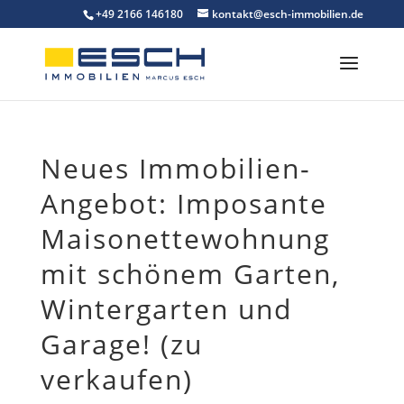
Skip
+49 2166 146180
kontakt@esch-immobilien.de
to
content
Neues Immobilien-
Angebot: Imposante
Maisonettewohnung
mit schönem Garten,
Wintergarten und
Garage! (zu
verkaufen)