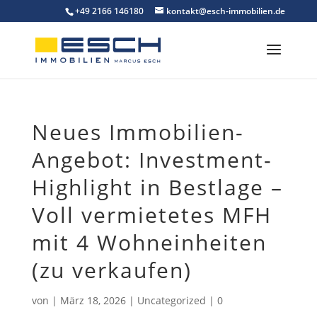
Skip
+49 2166 146180
kontakt@esch-immobilien.de
to
content
Neues Immobilien-
Angebot: Investment-
Highlight in Bestlage –
Voll vermietetes MFH
mit 4 Wohneinheiten
(zu verkaufen)
von
|
März 18, 2026
|
Uncategorized
|
0