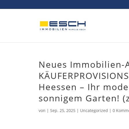
Skip
to
content
Neues Immobilien-
KÄUFERPROVISIONSF
Heessen – Ihr mod
sonnigem Garten! (
von
|
Sep. 25, 2025
|
Uncategorized
|
0 Komm