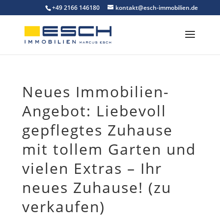
Skip
+49 2166 146180
kontakt@esch-immobilien.de
to
content
Neues Immobilien-
Angebot: Liebevoll
gepflegtes Zuhause
mit tollem Garten und
vielen Extras – Ihr
neues Zuhause! (zu
verkaufen)