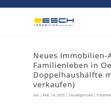
Skip
to
content
Neues Immobilien-
Familienleben in O
Doppelhaushälfte m
verkaufen)
von
|
Feb. 14, 2025
|
Uncategorized
|
0 Komm