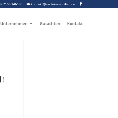
49 2166 146180
kontakt@esch-immobilien.de
Unternehmen
Gutachten
Kontakt
l!