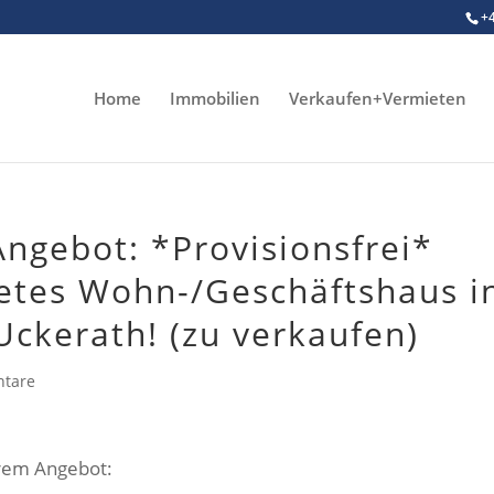
+
Home
Immobilien
Verkaufen+Vermieten
ngebot: *Provisionsfrei*
tetes Wohn-/Geschäftshaus i
Uckerath! (zu verkaufen)
tare
erem Angebot: