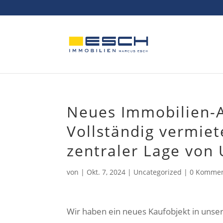
Skip
to
content
Neues Immobilien-A
Vollständig vermie
zentraler Lage von 
von
|
Okt. 7, 2024
|
Uncategorized
|
0 Kommen
Wir haben ein neues Kaufobjekt in uns