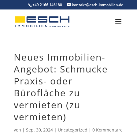
Skip
+49 2166 146180
kontakt@esch-immobilien.de
to
content
Neues Immobilien-
Angebot: Schmucke
Praxis- oder
Bürofläche zu
vermieten (zu
vermieten)
von
|
Sep. 30, 2024
|
Uncategorized
|
0 Kommentare