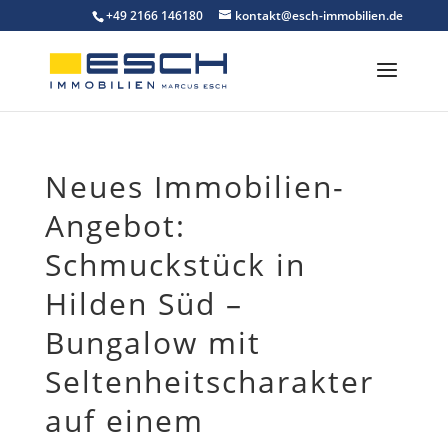
Skip
+49 2166 146180
kontakt@esch-immobilien.de
to
content
Neues Immobilien-
Angebot:
Schmuckstück in
Hilden Süd –
Bungalow mit
Seltenheitscharakter
auf einem