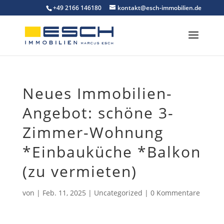
Skip
+49 2166 146180
kontakt@esch-immobilien.de
to
content
Neues Immobilien-
Angebot: schöne 3-
Zimmer-Wohnung
*Einbauküche *Balkon
(zu vermieten)
von
|
Feb. 11, 2025
|
Uncategorized
|
0 Kommentare