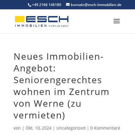
Skip
+49 2166 146180
kontakt@esch-immobilien.de
to
content
Neues Immobilien-
Angebot:
Seniorengerechtes
wohnen im Zentrum
von Werne (zu
vermieten)
von
|
Okt. 10, 2024
|
Uncategorized
|
0 Kommentare