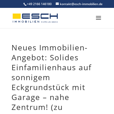
Skip
+49 2166 146180
kontakt@esch-immobilien.de
to
content
Neues Immobilien-
Angebot: Solides
Einfamilienhaus auf
sonnigem
Eckgrundstück mit
Garage – nahe
Zentrum! (zu