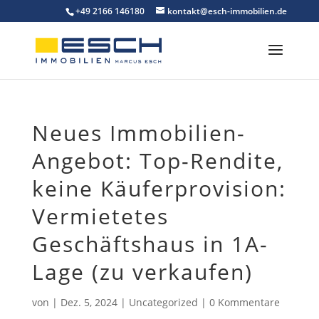
Skip
+49 2166 146180
kontakt@esch-immobilien.de
to
content
Neues Immobilien-
Angebot: Top-Rendite,
keine Käuferprovision:
Vermietetes
Geschäftshaus in 1A-
Lage (zu verkaufen)
von
|
Dez. 5, 2024
|
Uncategorized
|
0 Kommentare