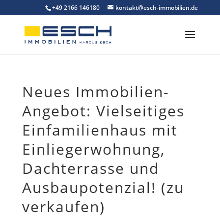
Skip
+49 2166 146180
kontakt@esch-immobilien.de
to
content
Neues Immobilien-
Angebot: Vielseitiges
Einfamilienhaus mit
Einliegerwohnung,
Dachterrasse und
Ausbaupotenzial! (zu
verkaufen)