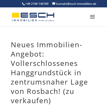
Skip
+49 2166 146180
kontakt@esch-immobilien.de
to
content
Neues Immobilien-
Angebot:
Vollerschlossenes
Hanggrundstück in
zentrumsnaher Lage
von Rosbach! (zu
verkaufen)