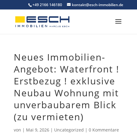
Skip
+49 2166 146180
kontakt@esch-immobilien.de
to
content
Neues Immobilien-
Angebot: Waterfront !
Erstbezug ! exklusive
Neubau Wohnung mit
unverbaubarem Blick
(zu vermieten)
von
|
Mai 9, 2026
|
Uncategorized
|
0 Kommentare