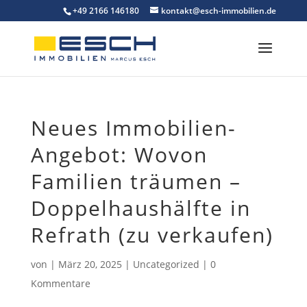
Skip
+49 2166 146180
kontakt@esch-immobilien.de
to
content
Neues Immobilien-
Angebot: Wovon
Familien träumen –
Doppelhaushälfte in
Refrath (zu verkaufen)
von
|
März 20, 2025
|
Uncategorized
|
0
Kommentare